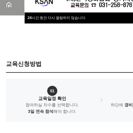
경비원교육
교육일정
24
시간 동안 다시 열람하지 않습니다.
경비원교육
일반경비원 신임교육
구인구직
교육일정
협회주요사업
교육 신청하기
교육신청방법
협회동정
이수증 재발급
협회회원사
안내사항
협회소개
FAQ
01
교육일정 확인
참여하실 차수를 선택합니다.
하단에
경비
3일 연속 참석
해야 합니다.