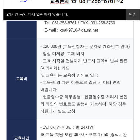
- 교육비 입금완료 확인 후 교육 확정 인원으로
협회동정
이수증 재발급
교육신청방법
처리.
24
시간 동안 다시 열람하지 않습니다.
닫기
- 교육신청 및 문의
협회회원사
안내사항
Tel. 031-258-8761 / FAX. 031-258-8760
E-mail : ksak9710@daum.net
협회소개
FAQ
- 120,000원 (교육신청자는 문자로 계좌번호 안내)
- 점심 미제공, 교재 비치
- 교육 시작일 전날까지 반드시 교육비 납부 완료
(계좌이체), 카드
※ 교육비는 교육생 명의로 입금
교육비
- 교육생 외 다른 이름으로 입금 시 미리 연락
바랍니다.
- 현금영수증 의무발행 : 현금영수증 처리시 본인
외 타인의 번호로도 발행이 가능하며, 해당 경우
직원에게 별도 요청
- 1일 8시간 × 3일 : 총 24시간
※ 교육 첫날 오전 09:00 ~ 오후 17:50 (중식시간
교육시간