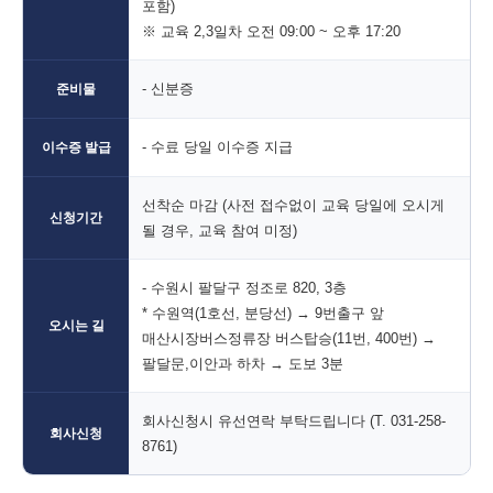
포함)
※ 교육 2,3일차 오전 09:00 ~ 오후 17:20
- 신분증
준비물
- 수료 당일 이수증 지급
이수증 발급
선착순 마감 (사전 접수없이 교육 당일에 오시게
신청기간
될 경우, 교육 참여 미정)
- 수원시 팔달구 정조로 820, 3층
* 수원역(1호선, 분당선) → 9번출구 앞
오시는 길
매산시장버스정류장 버스탑승(11번, 400번) →
팔달문,이안과 하차 → 도보 3분
회사신청시 유선연락 부탁드립니다 (T. 031-258-
회사신청
8761)