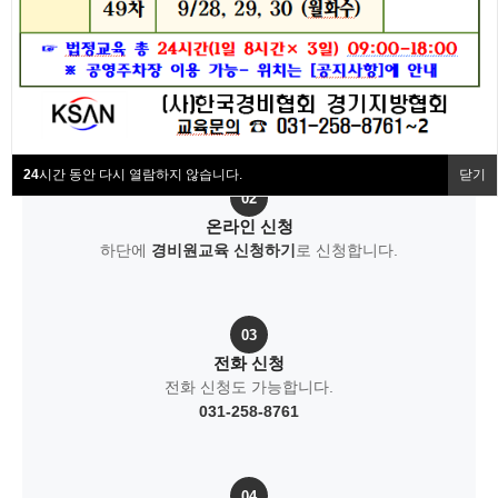
협회동정
이수증 재발급
01
교육일정 확인
협회회원사
안내사항
참여하실 차수를 선택합니다.
3일 연속 참석
해야 합니다.
협회소개
FAQ
24
시간 동안 다시 열람하지 않습니다.
닫기
02
온라인 신청
하단에
경비원교육 신청하기
로 신청합니다.
03
전화 신청
전화 신청도 가능합니다.
031-258-8761
04