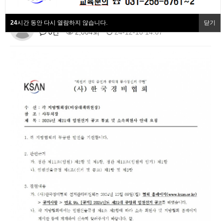
협회동정
24
시간 동안 다시 열람하지 않습니다.
닫기
최고관리자
협회회원사
0건
2,004회
24-12-10 14:07
협회소개