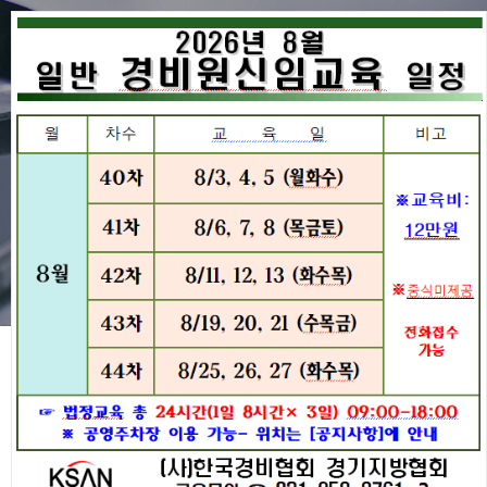
공지사항
협회동정
공지사항
경비원교육
공지사항
구인구직
전국지방협회
2025년 제21대 임원선고 공고 통
협회주요사업
보 및 소속회원사 안내