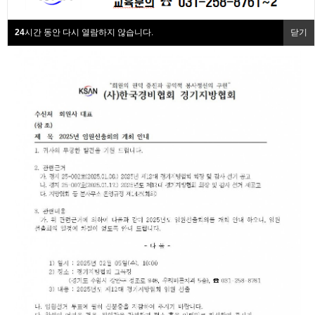
최고관리자
협회동정
0건
1,719회
25-01-22 13:22
24
시간 동안 다시 열람하지 않습니다.
닫기
협회회원사
협회소개