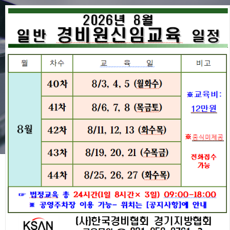
공지사항
협회동정
공지사항
경비원교육
공지사항
구인구직
전국지방협회
2025년 임원선출회의 개최 안내
협회주요사업